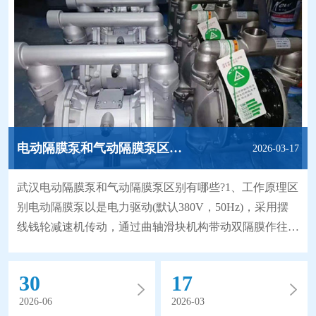
电动隔膜泵和气动隔膜泵区别有哪些?
2026-03-17
武汉电动隔膜泵和气动隔膜泵区别有哪些?1、工作原理区
别电动隔膜泵以是电力驱动(默认380V，50Hz)，采用摆
线钱轮减速机传动，通过曲轴滑块机构带动双隔膜作往复
无能无力，使工作腔容积发生交替变化从而达到将液体不
断地吸入和排出。同时，由于隔膜材质取得了突破性的进
30
17
展，大大地延长隔膜的使用寿命，因此被越来越广泛地替
2026-06
2026-03
代部分离心泵、螺杆泵来应用于石化、陶瓷、冶金等行