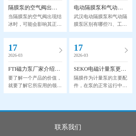
业。气动隔膜泵是以压缩空气为动力(压缩空气
隔膜泵的空气阀出现结冰怎么办？
电动隔膜泵和气动隔膜泵区别有哪些?
当隔膜泵的空气阀出现结
武汉电动隔膜泵和气动隔
冰时，可能会影响其正常
膜泵区别有哪些?1、工作
运行，给我们带来不可挽
原理区别电动隔膜泵以是
回的损失。所以隔膜泵的
电力驱动(默认380V，
17
17
空气阀出现结冰怎么办
50Hz)，采用摆线钱轮减
呢？1、加热阀体：如果
速机传动，通过曲轴滑块
2026-03
2026-03
空气阀结冰，可以尝试使
机构带动双隔膜作往复无
FTI磁力泵厂家介绍磁力泵的应用领域
SEKO电磁计量泵更换隔膜的流程分析
用加热器或加热带等加热
能无力，使工作腔容积发
装置加热阀体。将适量的
生交替变化从而达到将液
要了解一个产品的价值，
隔膜作为计量泵的主要配
热量传导到阀体上，可以
体不断地吸入和排出。同
就要了解它所应用的领
件，在泵的正常运行中起
使结冰的冰块融化，并恢
时，由于隔膜材质取得了
域。下面FTI磁力泵厂家
到了关键性的作用，也因
复阀的正常功能。2、检
突破性的进展，大大地延
为您介绍一下磁力泵的应
为隔膜是与药剂直接接触
查和更换密封件：结冰可
长隔膜的使用寿命，因此
用领域，详细如下。磁力
的，所以承受着更大的磨
能是由于密封件老化或损
被越来越广泛地替代部分
泵是属于水泵领域的一个
损和寿命消耗。所以在维
坏导致的。检查空气阀的
离心泵、螺杆泵来应用于
分支，磁力泵是一种将永
护时，更换隔膜是使用电
联系我们
密封件，并确保其完好无
石化、陶瓷、冶金等行
磁联轴的工作原理应用于
磁计量泵的较佳方式。下