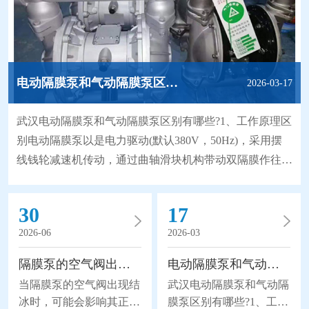
电动隔膜泵和气动隔膜泵区别有哪些?
2026-03-17
武汉电动隔膜泵和气动隔膜泵区别有哪些?1、工作原理区
别电动隔膜泵以是电力驱动(默认380V，50Hz)，采用摆
线钱轮减速机传动，通过曲轴滑块机构带动双隔膜作往复
无能无力，使工作腔容积发生交替变化从而达到将液体不
断地吸入和排出。同时，由于隔膜材质取得了突破性的进
30
17
展，大大地延长隔膜的使用寿命，因此被越来越广泛地替
2026-06
2026-03
代部分离心泵、螺杆泵来应用于石化、陶瓷、冶金等行
业。气动隔膜泵是以压缩空气为动力(压缩空气
隔膜泵的空气阀出现结冰怎么办？
电动隔膜泵和气动隔膜泵区别有哪些?
当隔膜泵的空气阀出现结
武汉电动隔膜泵和气动隔
冰时，可能会影响其正常
膜泵区别有哪些?1、工作