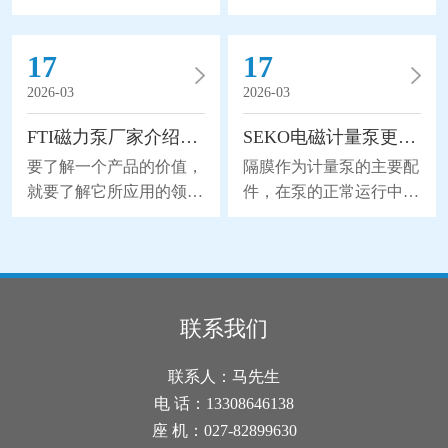
运行，给我们带来不可挽
原理区别电动隔膜泵以是
回的损失。所以隔膜泵的
电力驱动(默认380V，
17
17
空气阀出现结冰怎么办
50Hz)，采用摆线钱轮减
呢？1、加热阀体：如果
速机传动，通过曲轴滑块
2026-03
2026-03
空气阀结冰，可以尝试使
机构带动双隔膜作往复无
FTI磁力泵厂家介绍磁力泵的应用领域
SEKO电磁计量泵更换隔膜的流程分析
用加热器或加热带等加热
能无力，使工作腔容积发
装置加热阀体。将适量的
生交替变化从而达到将液
要了解一个产品的价值，
隔膜作为计量泵的主要配
热量传导到阀体上，可以
体不断地吸入和排出。同
就要了解它所应用的领
件，在泵的正常运行中起
使结冰的冰块融化，并恢
时，由于隔膜材质取得了
域。下面FTI磁力泵厂家
到了关键性的作用，也因
复阀的正常功能。2、检
突破性的进展，大大地延
为您介绍一下磁力泵的应
为隔膜是与药剂直接接触
查和更换密封件：结冰可
长隔膜的使用寿命，因此
用领域，详细如下。磁力
的，所以承受着更大的磨
能是由于密封件老化或损
被越来越广泛地替代部分
泵是属于水泵领域的一个
损和寿命消耗。所以在维
坏导致的。检查空气阀的
离心泵、螺杆泵来应用于
分支，磁力泵是一种将永
护时，更换隔膜是使用电
联系我们
密封件，并确保其完好无
石化、陶瓷、冶金等行
磁联轴的工作原理应用于
磁计量泵的较佳方式。下
损。如果发现密封件破
业。气动隔膜泵是以压缩
离心泵的新产品。磁力泵
面我们来分析一下SEKO
联系人：马先生
损，建议及时换上新的密
空气为动力(压缩空气
主要应用于电脑水冷系
电磁计量泵更换隔膜的流
电 话：13308646138
封件。3
统，太阳能喷泉，桌面喷
程吧。1、拆下固定计量
座 机：027-82899630
泉，工艺品，咖啡机，饮
泵头的4个螺钉。螺钉部