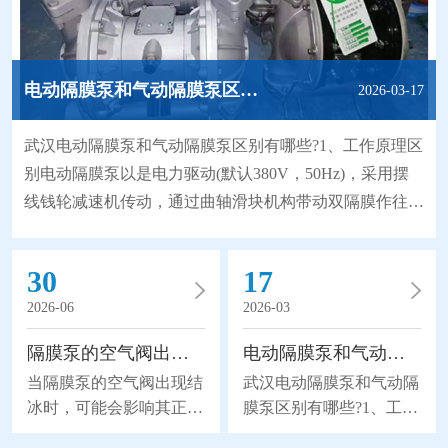
电动隔膜泵和气动隔膜泵区别有哪些?
2026-03-17
武汉电动隔膜泵和气动隔膜泵区别有哪些?1、工作原理区
别电动隔膜泵以是电力驱动(默认380V，50Hz)，采用摆
线钱轮减速机传动，通过曲轴滑块机构带动双隔膜作往复
无能无力，使工作腔容积发生交替变化从而达到将液体不
断地吸入和排出。同时，由于隔膜材质取得了突破性的进
30
17
展，大大地延长隔膜的使用寿命，因此被越来越广泛地替
2026-06
2026-03
代部分离心泵、螺杆泵来应用于石化、陶瓷、冶金等行
业。气动隔膜泵是以压缩空气为动力(压缩空气
隔膜泵的空气阀出现结冰怎么办？
电动隔膜泵和气动隔膜泵区别有哪些?
当隔膜泵的空气阀出现结
武汉电动隔膜泵和气动隔
冰时，可能会影响其正常
膜泵区别有哪些?1、工作
运行，给我们带来不可挽
原理区别电动隔膜泵以是