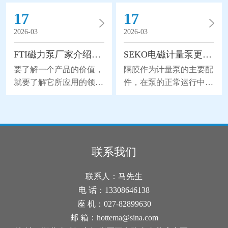
回的损失。所以隔膜泵的
电力驱动(默认380V，
17
17
空气阀出现结冰怎么办
50Hz)，采用摆线钱轮减
呢？1、加热阀体：如果
速机传动，通过曲轴滑块
2026-03
2026-03
空气阀结冰，可以尝试使
机构带动双隔膜作往复无
FTI磁力泵厂家介绍磁力泵的应用领域
SEKO电磁计量泵更换隔膜的流程分析
用加热器或加热带等加热
能无力，使工作腔容积发
装置加热阀体。将适量的
生交替变化从而达到将液
要了解一个产品的价值，
隔膜作为计量泵的主要配
热量传导到阀体上，可以
体不断地吸入和排出。同
就要了解它所应用的领
件，在泵的正常运行中起
使结冰的冰块融化，并恢
时，由于隔膜材质取得了
域。下面FTI磁力泵厂家
到了关键性的作用，也因
复阀的正常功能。2、检
突破性的进展，大大地延
为您介绍一下磁力泵的应
为隔膜是与药剂直接接触
查和更换密封件：结冰可
长隔膜的使用寿命，因此
用领域，详细如下。磁力
的，所以承受着更大的磨
能是由于密封件老化或损
被越来越广泛地替代部分
泵是属于水泵领域的一个
损和寿命消耗。所以在维
坏导致的。检查空气阀的
离心泵、螺杆泵来应用于
分支，磁力泵是一种将永
护时，更换隔膜是使用电
联系我们
密封件，并确保其完好无
石化、陶瓷、冶金等行
磁联轴的工作原理应用于
磁计量泵的较佳方式。下
损。如果发现密封件破
业。气动隔膜泵是以压缩
离心泵的新产品。磁力泵
面我们来分析一下SEKO
联系人：马先生
损，建议及时换上新的密
空气为动力(压缩空气
主要应用于电脑水冷系
电磁计量泵更换隔膜的流
电 话：13308646138
封件。3
统，太阳能喷泉，桌面喷
程吧。1、拆下固定计量
座 机：027-82899630
泉，工艺品，咖啡机，饮
泵头的4个螺钉。螺钉部
邮 箱：hottema@sina.com
水机，无土栽培，洗牙
位在计量泵的后面。2、