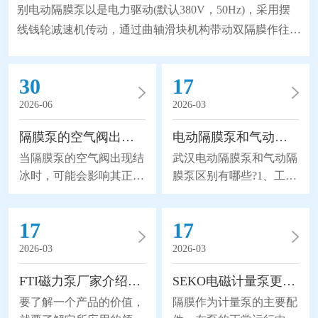
别电动隔膜泵以是电力驱动(默认380V，50Hz)，采用摆
线钱轮减速机传动，通过曲轴滑块机构带动双隔膜作往复
无能无力，使工作腔容积发生交替变化从而达到将液体不
断地吸入和排出。同时，由于隔膜材质取得了突破性的进
30
17
展，大大地延长隔膜的使用寿命，因此被越来越广泛地替
2026-06
2026-03
代部分离心泵、螺杆泵来应用于石化、陶瓷、冶金等行
业。气动隔膜泵是以压缩空气为动力(压缩空气
隔膜泵的空气阀出现结冰怎么办？
电动隔膜泵和气动隔膜泵区别有哪些?
当隔膜泵的空气阀出现结
武汉电动隔膜泵和气动隔
冰时，可能会影响其正常
膜泵区别有哪些?1、工作
运行，给我们带来不可挽
原理区别电动隔膜泵以是
回的损失。所以隔膜泵的
电力驱动(默认380V，
17
17
空气阀出现结冰怎么办
50Hz)，采用摆线钱轮减
呢？1、加热阀体：如果
速机传动，通过曲轴滑块
2026-03
2026-03
空气阀结冰，可以尝试使
机构带动双隔膜作往复无
FTI磁力泵厂家介绍磁力泵的应用领域
SEKO电磁计量泵更换隔膜的流程分析
用加热器或加热带等加热
能无力，使工作腔容积发
装置加热阀体。将适量的
生交替变化从而达到将液
要了解一个产品的价值，
隔膜作为计量泵的主要配
热量传导到阀体上，可以
体不断地吸入和排出。同