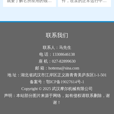
就要了解它所应用的领
件，在泵的正常运行中起
使结冰的冰块融化，并恢
时，由于隔膜材质取得了
域。下面FTI磁力泵厂家
到了关键性的作用，也因
复阀的正常功能。2、检
突破性的进展，大大地延
为您介绍一下磁力泵的应
为隔膜是与药剂直接接触
查和更换密封件：结冰可
长隔膜的使用寿命，因此
用领域，详细如下。磁力
的，所以承受着更大的磨
能是由于密封件老化或损
被越来越广泛地替代部分
泵是属于水泵领域的一个
损和寿命消耗。所以在维
坏导致的。检查空气阀的
离心泵、螺杆泵来应用于
分支，磁力泵是一种将永
护时，更换隔膜是使用电
联系我们
密封件，并确保其完好无
石化、陶瓷、冶金等行
磁联轴的工作原理应用于
磁计量泵的较佳方式。下
损。如果发现密封件破
业。气动隔膜泵是以压缩
离心泵的新产品。磁力泵
面我们来分析一下SEKO
联系人：马先生
损，建议及时换上新的密
空气为动力(压缩空气
主要应用于电脑水冷系
电磁计量泵更换隔膜的流
电 话：13308646138
封件。3
统，太阳能喷泉，桌面喷
程吧。1、拆下固定计量
座 机：027-82899630
泉，工艺品，咖啡机，饮
泵头的4个螺钉。螺钉部
邮 箱：hottema@sina.com
水机，无土栽培，洗牙
位在计量泵的后面。2、
地 址：湖北省武汉市江岸区正义路青青美庐东区1-1-501
器，热水器加压，热水循
计量泵头松动后，拆卸计
备案号：
鄂ICP备19027614号-1
环，游泳池水循环过滤，
量泵头前，将行程总长度
Copyright © 2025 武汉摩尔机械有限公司
洗脚冲浪按摩盆，冲浪按
调节到0%的部位。电磁
声明：本站部分图片来源于网络，如有侵权请联系删除，谢
摩浴缸，汽车冷却循环系
轴能够保证有足够的压力
统，加油器，加湿器，空
保持其连接稳定，以便它
谢！
调机，医
能