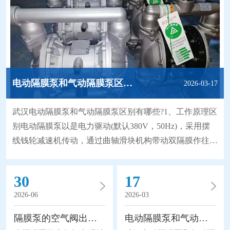
电动隔膜泵和气动隔膜泵区别有哪些?
2026-03-17
武汉电动隔膜泵和气动隔膜泵区别有哪些?1、工作原理区
别电动隔膜泵以是电力驱动(默认380V，50Hz)，采用摆
线钱轮减速机传动，通过曲轴滑块机构带动双隔膜作往复
无能无力，使工作腔容积发生交替变化从而达到将液体不
断地吸入和排出。同时，由于隔膜材质取得了突破性的进
30
17
展，大大地延长隔膜的使用寿命，因此被越来越广泛地替
2026-06
2026-03
代部分离心泵、螺杆泵来应用于石化、陶瓷、冶金等行
业。气动隔膜泵是以压缩空气为动力(压缩空气
隔膜泵的空气阀出现结冰怎么办？
电动隔膜泵和气动隔膜泵区别有哪些?