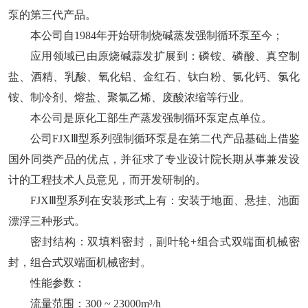
泵的第三代产品。
本公司自1984年开始研制烧碱蒸发强制循环泵至今；
应用领域已由原烧碱蒜发扩展到：磷铵、磷酸、真空制
盐、酒精、乳酸、氧化铝、金红石、钛白粉、氯化钙、氯化
铵、制冷剂、熔盐、聚氯乙烯、废酸浓缩等行业。
本公司是原化工部生产蒸发强制循环泵定点单位。
公司
FJXⅢ
型系列强制循环泵是在第二代产品基础上借鉴
国外同类产品的优点，并征求了专业设计院长期从事兼发设
计的工程技术人员意见，而开发研制的。
FJXⅢ
型系列在安装形式上有
：
安装于地面、悬挂、池面
漂浮三种形式。
密封结构
：
双填料密封，副叶轮+组合式双端面机械密
封，组合式双端面机械密封。
性能参数
：
流量范围
：
300 ~ 23000m³/h