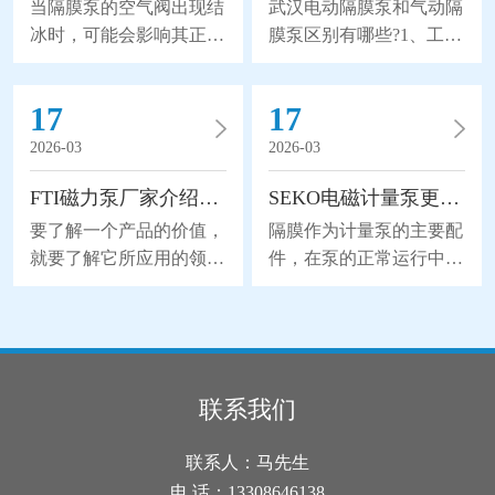
当隔膜泵的空气阀出现结
武汉电动隔膜泵和气动隔
冰时，可能会影响其正常
膜泵区别有哪些?1、工作
运行，给我们带来不可挽
原理区别电动隔膜泵以是
回的损失。所以隔膜泵的
电力驱动(默认380V，
17
17
空气阀出现结冰怎么办
50Hz)，采用摆线钱轮减
呢？1、加热阀体：如果
速机传动，通过曲轴滑块
2026-03
2026-03
空气阀结冰，可以尝试使
机构带动双隔膜作往复无
FTI磁力泵厂家介绍磁力泵的应用领域
SEKO电磁计量泵更换隔膜的流程分析
用加热器或加热带等加热
能无力，使工作腔容积发
装置加热阀体。将适量的
生交替变化从而达到将液
要了解一个产品的价值，
隔膜作为计量泵的主要配
热量传导到阀体上，可以
体不断地吸入和排出。同
就要了解它所应用的领
件，在泵的正常运行中起
使结冰的冰块融化，并恢
时，由于隔膜材质取得了
域。下面FTI磁力泵厂家
到了关键性的作用，也因
复阀的正常功能。2、检
突破性的进展，大大地延
为您介绍一下磁力泵的应
为隔膜是与药剂直接接触
查和更换密封件：结冰可
长隔膜的使用寿命，因此
用领域，详细如下。磁力
的，所以承受着更大的磨
能是由于密封件老化或损
被越来越广泛地替代部分
泵是属于水泵领域的一个
损和寿命消耗。所以在维
坏导致的。检查空气阀的
离心泵、螺杆泵来应用于
分支，磁力泵是一种将永
护时，更换隔膜是使用电
联系我们
密封件，并确保其完好无
石化、陶瓷、冶金等行
磁联轴的工作原理应用于
磁计量泵的较佳方式。下
损。如果发现密封件破
业。气动隔膜泵是以压缩
离心泵的新产品。磁力泵
面我们来分析一下SEKO
联系人：马先生
损，建议及时换上新的密
空气为动力(压缩空气
主要应用于电脑水冷系
电磁计量泵更换隔膜的流
电 话：13308646138