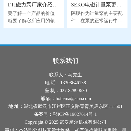
FTI磁力泵厂家介绍磁力泵的应用领域
SEKO电磁计量泵更换隔膜的流程分析
用加热器或加热带等加热
能无力，使工作腔容积发
装置加热阀体。将适量的
生交替变化从而达到将液
要了解一个产品的价值，
隔膜作为计量泵的主要配
热量传导到阀体上，可以
体不断地吸入和排出。同
就要了解它所应用的领
件，在泵的正常运行中起
使结冰的冰块融化，并恢
时，由于隔膜材质取得了
域。下面FTI磁力泵厂家
到了关键性的作用，也因
复阀的正常功能。2、检
突破性的进展，大大地延
为您介绍一下磁力泵的应
为隔膜是与药剂直接接触
查和更换密封件：结冰可
长隔膜的使用寿命，因此
用领域，详细如下。磁力
的，所以承受着更大的磨
能是由于密封件老化或损
被越来越广泛地替代部分
泵是属于水泵领域的一个
损和寿命消耗。所以在维
坏导致的。检查空气阀的
离心泵、螺杆泵来应用于
分支，磁力泵是一种将永
护时，更换隔膜是使用电
联系我们
密封件，并确保其完好无
石化、陶瓷、冶金等行
磁联轴的工作原理应用于
磁计量泵的较佳方式。下
损。如果发现密封件破
业。气动隔膜泵是以压缩
离心泵的新产品。磁力泵
面我们来分析一下SEKO
联系人：马先生
损，建议及时换上新的密
空气为动力(压缩空气
主要应用于电脑水冷系
电磁计量泵更换隔膜的流
电 话：13308646138
封件。3
统，太阳能喷泉，桌面喷
程吧。1、拆下固定计量
座 机：027-82899630
泉，工艺品，咖啡机，饮
泵头的4个螺钉。螺钉部
邮 箱：hottema@sina.com
水机，无土栽培，洗牙
位在计量泵的后面。2、
地 址：湖北省武汉市江岸区正义路青青美庐东区1-1-501
器，热水器加压，热水循
计量泵头松动后，拆卸计
备案号：
鄂ICP备19027614号-1
环，游泳池水循环过滤，
量泵头前，将行程总长度
Copyright © 2025 武汉摩尔机械有限公司
洗脚冲浪按摩盆，冲浪按
调节到0%的部位。电磁
声明：本站部分图片来源于网络，如有侵权请联系删除，谢
摩浴缸，汽车冷却循环系
轴能够保证有足够的压力