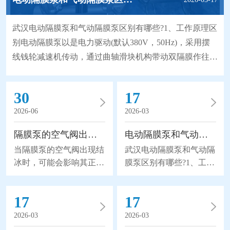
武汉电动隔膜泵和气动隔膜泵区别有哪些?1、工作原理区
别电动隔膜泵以是电力驱动(默认380V，50Hz)，采用摆
线钱轮减速机传动，通过曲轴滑块机构带动双隔膜作往复
无能无力，使工作腔容积发生交替变化从而达到将液体不
断地吸入和排出。同时，由于隔膜材质取得了突破性的进
30
17
展，大大地延长隔膜的使用寿命，因此被越来越广泛地替
2026-06
2026-03
代部分离心泵、螺杆泵来应用于石化、陶瓷、冶金等行
业。气动隔膜泵是以压缩空气为动力(压缩空气
隔膜泵的空气阀出现结冰怎么办？
电动隔膜泵和气动隔膜泵区别有哪些?
当隔膜泵的空气阀出现结
武汉电动隔膜泵和气动隔
冰时，可能会影响其正常
膜泵区别有哪些?1、工作
运行，给我们带来不可挽
原理区别电动隔膜泵以是
回的损失。所以隔膜泵的
电力驱动(默认380V，
17
17
空气阀出现结冰怎么办
50Hz)，采用摆线钱轮减
呢？1、加热阀体：如果
速机传动，通过曲轴滑块
2026-03
2026-03
空气阀结冰，可以尝试使
机构带动双隔膜作往复无