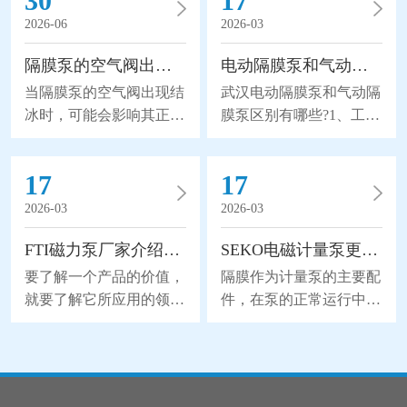
30
17
展，大大地延长隔膜的使用寿命，因此被越来越广泛地替
2026-06
2026-03
代部分离心泵、螺杆泵来应用于石化、陶瓷、冶金等行
业。气动隔膜泵是以压缩空气为动力(压缩空气
隔膜泵的空气阀出现结冰怎么办？
电动隔膜泵和气动隔膜泵区别有哪些?
当隔膜泵的空气阀出现结
武汉电动隔膜泵和气动隔
冰时，可能会影响其正常
膜泵区别有哪些?1、工作
运行，给我们带来不可挽
原理区别电动隔膜泵以是
回的损失。所以隔膜泵的
电力驱动(默认380V，
17
17
空气阀出现结冰怎么办
50Hz)，采用摆线钱轮减
呢？1、加热阀体：如果
速机传动，通过曲轴滑块
2026-03
2026-03
空气阀结冰，可以尝试使
机构带动双隔膜作往复无
FTI磁力泵厂家介绍磁力泵的应用领域
SEKO电磁计量泵更换隔膜的流程分析
用加热器或加热带等加热
能无力，使工作腔容积发
装置加热阀体。将适量的
生交替变化从而达到将液
要了解一个产品的价值，
隔膜作为计量泵的主要配
热量传导到阀体上，可以
体不断地吸入和排出。同
就要了解它所应用的领
件，在泵的正常运行中起
使结冰的冰块融化，并恢
时，由于隔膜材质取得了
域。下面FTI磁力泵厂家
到了关键性的作用，也因
复阀的正常功能。2、检
突破性的进展，大大地延
为您介绍一下磁力泵的应
为隔膜是与药剂直接接触
查和更换密封件：结冰可
长隔膜的使用寿命，因此
用领域，详细如下。磁力
的，所以承受着更大的磨
能是由于密封件老化或损
被越来越广泛地替代部分
泵是属于水泵领域的一个
损和寿命消耗。所以在维