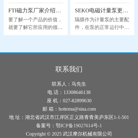
空气阀结冰，可以尝试使
机构带动双隔膜作往复无
FTI磁力泵厂家介绍磁力泵的应用领域
SEKO电磁计量泵更换隔膜的流程分析
用加热器或加热带等加热
能无力，使工作腔容积发
装置加热阀体。将适量的
生交替变化从而达到将液
要了解一个产品的价值，
隔膜作为计量泵的主要配
热量传导到阀体上，可以
体不断地吸入和排出。同
就要了解它所应用的领
件，在泵的正常运行中起
使结冰的冰块融化，并恢
时，由于隔膜材质取得了
域。下面FTI磁力泵厂家
到了关键性的作用，也因
复阀的正常功能。2、检
突破性的进展，大大地延
为您介绍一下磁力泵的应
为隔膜是与药剂直接接触
查和更换密封件：结冰可
长隔膜的使用寿命，因此
用领域，详细如下。磁力
的，所以承受着更大的磨
能是由于密封件老化或损
被越来越广泛地替代部分
泵是属于水泵领域的一个
损和寿命消耗。所以在维
坏导致的。检查空气阀的
离心泵、螺杆泵来应用于
分支，磁力泵是一种将永
护时，更换隔膜是使用电
联系我们
密封件，并确保其完好无
石化、陶瓷、冶金等行
磁联轴的工作原理应用于
磁计量泵的较佳方式。下
损。如果发现密封件破
业。气动隔膜泵是以压缩
离心泵的新产品。磁力泵
面我们来分析一下SEKO
联系人：马先生
损，建议及时换上新的密
空气为动力(压缩空气
主要应用于电脑水冷系
电磁计量泵更换隔膜的流
电 话：13308646138
封件。3
统，太阳能喷泉，桌面喷
程吧。1、拆下固定计量
座 机：027-82899630
泉，工艺品，咖啡机，饮
泵头的4个螺钉。螺钉部
邮 箱：hottema@sina.com
水机，无土栽培，洗牙
位在计量泵的后面。2、
地 址：湖北省武汉市江岸区正义路青青美庐东区1-1-501
器，热水器加压，热水循
计量泵头松动后，拆卸计
备案号：
鄂ICP备19027614号-1
环，游泳池水循环过滤，
量泵头前，将行程总长度
Copyright © 2025 武汉摩尔机械有限公司
洗脚冲浪按摩盆，冲浪按
调节到0%的部位。电磁