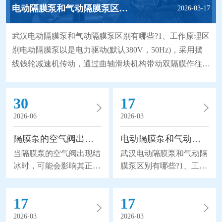
电动隔膜泵和气动隔膜泵区别有哪些?
2026-03-17
武汉电动隔膜泵和气动隔膜泵区别有哪些?1、工作原理区
别电动隔膜泵以是电力驱动(默认380V，50Hz)，采用摆
线钱轮减速机传动，通过曲轴滑块机构带动双隔膜作往复
无能无力，使工作腔容积发生交替变化从而达到将液体不
断地吸入和排出。同时，由于隔膜材质取得了突破性的进
30
17
展，大大地延长隔膜的使用寿命，因此被越来越广泛地替
2026-06
2026-03
代部分离心泵、螺杆泵来应用于石化、陶瓷、冶金等行
业。气动隔膜泵是以压缩空气为动力(压缩空气
隔膜泵的空气阀出现结冰怎么办？
电动隔膜泵和气动隔膜泵区别有哪些?
当隔膜泵的空气阀出现结
武汉电动隔膜泵和气动隔
冰时，可能会影响其正常
膜泵区别有哪些?1、工作
运行，给我们带来不可挽
原理区别电动隔膜泵以是
回的损失。所以隔膜泵的
电力驱动(默认380V，
17
17
空气阀出现结冰怎么办
50Hz)，采用摆线钱轮减
呢？1、加热阀体：如果
速机传动，通过曲轴滑块
2026-03
2026-03