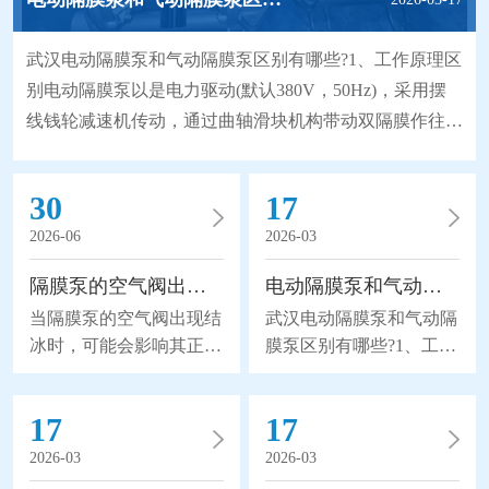
武汉电动隔膜泵和气动隔膜泵区别有哪些?1、工作原理区
别电动隔膜泵以是电力驱动(默认380V，50Hz)，采用摆
线钱轮减速机传动，通过曲轴滑块机构带动双隔膜作往复
无能无力，使工作腔容积发生交替变化从而达到将液体不
断地吸入和排出。同时，由于隔膜材质取得了突破性的进
30
17
展，大大地延长隔膜的使用寿命，因此被越来越广泛地替
2026-06
2026-03
代部分离心泵、螺杆泵来应用于石化、陶瓷、冶金等行
业。气动隔膜泵是以压缩空气为动力(压缩空气
隔膜泵的空气阀出现结冰怎么办？
电动隔膜泵和气动隔膜泵区别有哪些?
当隔膜泵的空气阀出现结
武汉电动隔膜泵和气动隔
冰时，可能会影响其正常
膜泵区别有哪些?1、工作
运行，给我们带来不可挽
原理区别电动隔膜泵以是
回的损失。所以隔膜泵的
电力驱动(默认380V，
17
17
空气阀出现结冰怎么办
50Hz)，采用摆线钱轮减
呢？1、加热阀体：如果
速机传动，通过曲轴滑块
2026-03
2026-03
空气阀结冰，可以尝试使
机构带动双隔膜作往复无