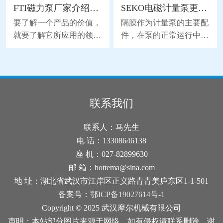
FTI磁力泵厂家介绍磁力泵的应用领域
SEKO电磁计量泵更换隔膜的流程分析
用加热器或加热带等加热
能无力，使工作腔容积发
装置加热阀体。将适量的
生交替变化从而达到将液
要了解一个产品的价值，
隔膜作为计量泵的主要配
热量传导到阀体上，可以
体不断地吸入和排出。同
就要了解它所应用的领
件，在泵的正常运行中起
使结冰的冰块融化，并恢
时，由于隔膜材质取得了
域。下面FTI磁力泵厂家
到了关键性的作用，也因
复阀的正常功能。2、检
突破性的进展，大大地延
为您介绍一下磁力泵的应
为隔膜是与药剂直接接触
查和更换密封件：结冰可
长隔膜的使用寿命，因此
用领域，详细如下。磁力
的，所以承受着更大的磨
能是由于密封件老化或损
被越来越广泛地替代部分
泵是属于水泵领域的一个
损和寿命消耗。所以在维
坏导致的。检查空气阀的
离心泵、螺杆泵来应用于
分支，磁力泵是一种将永
护时，更换隔膜是使用电
联系我们
密封件，并确保其完好无
石化、陶瓷、冶金等行
磁联轴的工作原理应用于
磁计量泵的较佳方式。下
损。如果发现密封件破
业。气动隔膜泵是以压缩
离心泵的新产品。磁力泵
面我们来分析一下SEKO
联系人：马先生
损，建议及时换上新的密
空气为动力(压缩空气
主要应用于电脑水冷系
电磁计量泵更换隔膜的流
电 话：13308646138
封件。3
统，太阳能喷泉，桌面喷
程吧。1、拆下固定计量
座 机：027-82899630
泉，工艺品，咖啡机，饮
泵头的4个螺钉。螺钉部
邮 箱：hottema@sina.com
水机，无土栽培，洗牙
位在计量泵的后面。2、
地 址：湖北省武汉市江岸区正义路青青美庐东区1-1-501
器，热水器加压，热水循
计量泵头松动后，拆卸计
备案号：
鄂ICP备19027614号-1
环，游泳池水循环过滤，
量泵头前，将行程总长度
Copyright © 2025 武汉摩尔机械有限公司
洗脚冲浪按摩盆，冲浪按
调节到0%的部位。电磁
声明：本站部分图片来源于网络，如有侵权请联系删除，谢
摩浴缸，汽车冷却循环系
轴能够保证有足够的压力